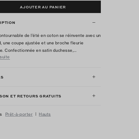
AJOUTER AU PANIER
IPTION
ontournable de l’été en coton se réinvente avec un
d, une coupe ajustée et une broche fleurie
e. Confectionnée en satin duchesse,…
 suite
LS
ISON ET RETOURS GRATUITS
|
us
Prêt-à-porter
Hauts