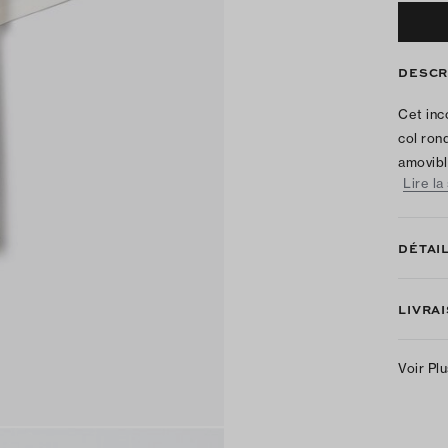
DESCR
Cet inc
col ron
amovibl
Lire la
DÉTAI
LIVRA
Voir Pl