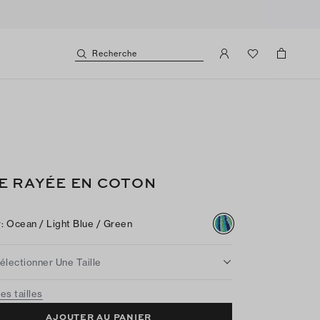
Recherche
E RAYÉE EN COTON
r
:
Ocean / Light Blue / Green
électionner Une Taille
es tailles
AJOUTER AU PANIER