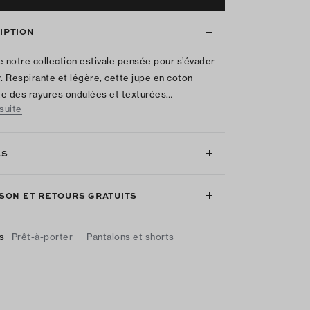
IPTION
e notre collection estivale pensée pour s’évader
r. Respirante et légère, cette jupe en coton
e des rayures ondulées et texturées…
 suite
LS
ISON ET RETOURS GRATUITS
|
us
Prêt-à-porter
Pantalons et shorts