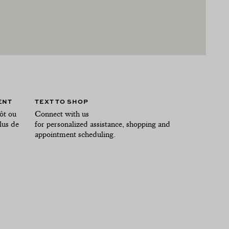
ENT
TEXT TO SHOP
ôt ou
Connect with us
lus de
for personalized assistance, shopping and
appointment scheduling.