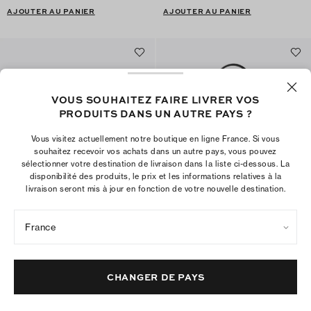
AJOUTER AU PANIER
AJOUTER AU PANIER
VOUS SOUHAITEZ FAIRE LIVRER VOS
PRODUITS DANS UN AUTRE PAYS ?
Vous visitez actuellement notre boutique en ligne France. Si vous
souhaitez recevoir vos achats dans un autre pays, vous pouvez
sélectionner votre destination de livraison dans la liste ci-dessous. La
disponibilité des produits, le prix et les informations relatives à la
livraison seront mis à jour en fonction de votre nouvelle destination.
Petit sac porté épaule Charlie
France
Sac porté épaule Charlie
€495
€595
+
8
+
3
CHANGER DE PAYS
AJOUTER AU PANIER
AJOUTER AU PANIER