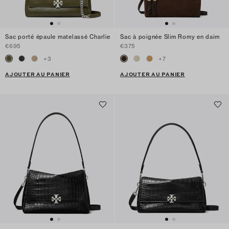
Sac porté épaule matelassé Charlie
Sac à poignée Slim Romy en daim
€695
€375
+
3
+
7
AJOUTER AU PANIER
AJOUTER AU PANIER