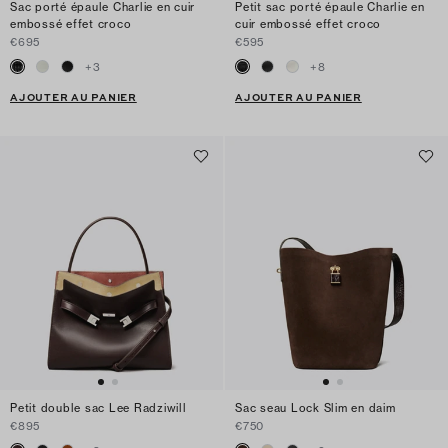
Sac porté épaule Charlie en cuir
Petit sac porté épaule Charlie en
embossé effet croco
cuir embossé effet croco
€695
€595
+
3
+
8
AJOUTER AU PANIER
AJOUTER AU PANIER
Petit double sac Lee Radziwill
Sac seau Lock Slim en daim
€895
€750