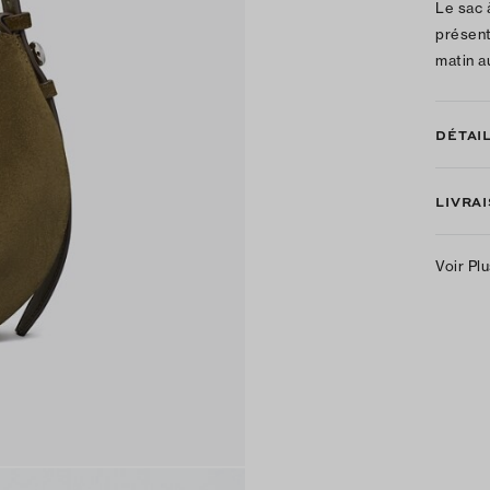
Le sac 
présent
matin au
DÉTAI
LIVRA
Voir Pl