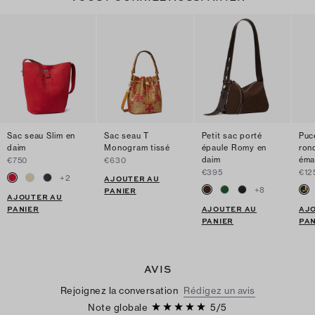
Sac seau Slim en
Sac seau T
Petit sac porté
Puce
daim
Monogram tissé
épaule Romy en
ron
daim
éma
€750
€630
€395
€12
+
2
AJOUTER AU
+
8
PANIER
AJOUTER AU
PANIER
AJOUTER AU
AJ
PANIER
PAN
AVIS
Rejoignez la conversation
Rédigez un avis
Note globale
5
/
5