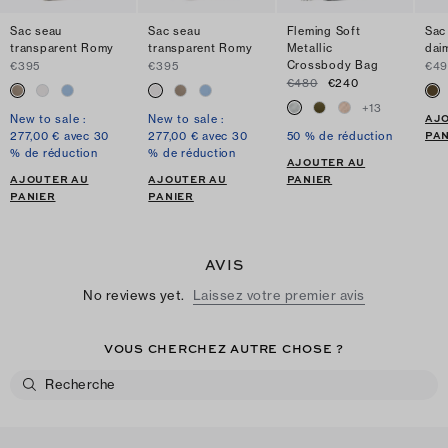
Sac seau
Sac seau
Fleming Soft
Sac
transparent Romy
transparent Romy
Metallic
dai
Crossbody Bag
€395
€395
€49
€480
€240
+
13
AJ
New to sale :
New to sale :
PAN
277,00 € avec 30
277,00 € avec 30
50 % de réduction
% de réduction
% de réduction
AJOUTER AU
AJOUTER AU
AJOUTER AU
PANIER
PANIER
PANIER
AVIS
No reviews yet.
Laissez votre premier avis
VOUS CHERCHEZ AUTRE CHOSE ?