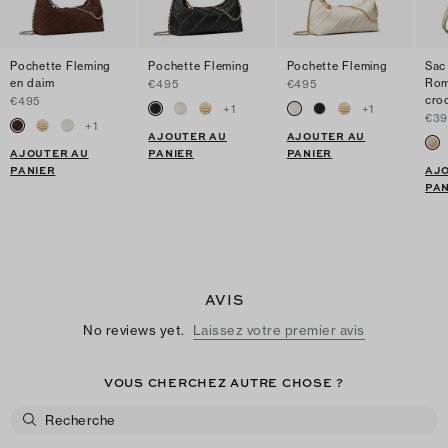
Pochette Fleming
Pochette Fleming
Pochette Fleming
Sac
en daim
Rom
€495
€495
cro
€495
+
1
+
1
€39
+
1
AJOUTER AU
AJOUTER AU
AJOUTER AU
PANIER
PANIER
PANIER
AJ
PAN
AVIS
No reviews yet.
Laissez votre premier avis
VOUS CHERCHEZ AUTRE CHOSE ?