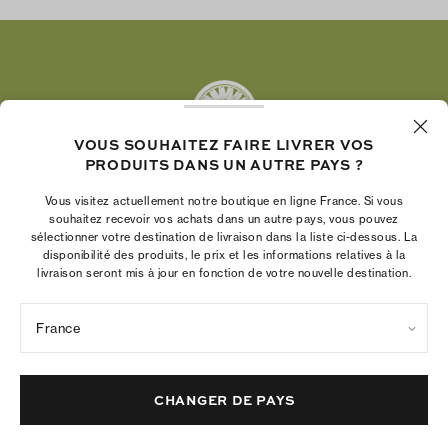
Instagram
Facebook
Twitter
Pinterest
Tumblr
VOUS SOUHAITEZ FAIRE LIVRER VOS
YouTube
PRODUITS DANS UN AUTRE PAYS ?
LinkedIn
Vous visitez actuellement notre boutique en ligne France. Si vous
La Fondation Tory Burch renforce le pouvoir
souhaitez recevoir vos achats dans un autre pays, vous pouvez
économique des femmes en aidant les
sélectionner votre destination de livraison dans la liste ci-dessous. La
disponibilité des produits, le prix et les informations relatives à la
entrepreneures à créer des entreprises pérennes
livraison seront mis à jour en fonction de votre nouvelle destination.
France
Politique de confidentialité
Conditions d’utilisation
Paramètres des cookies
Mentions légales
Plan du site
CHANGER DE PAYS
© 2004 - 2026 River Light V, L.P.