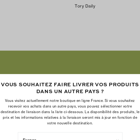
Tory Daily
VOUS SOUHAITEZ FAIRE LIVRER VOS PRODUITS
DANS UN AUTRE PAYS ?
Vous visitez actuellement notre boutique en ligne France. Si vous souhaitez
recevoir vos achats dans un autre pays, vous pouvez sélectionner votre
destination de livraison dans la liste ci-dessous. La disponibilité des produits, le
prix et les informations relatives à la livraison seront mis à jour en fonction de
votre nouvelle destination.
La Fondation Tory Burch renforce le pouvoir économique des femme
en aidant les entrepreneures à créer des entreprises pérennes