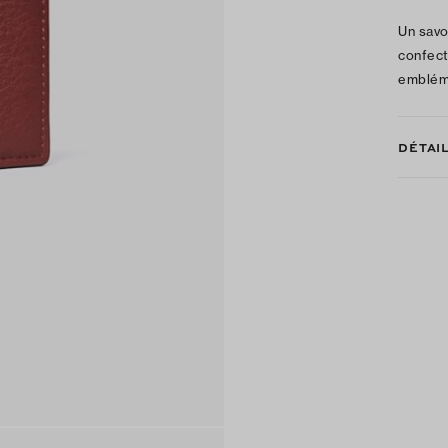
Un savo
confect
embléma
DÉTAI