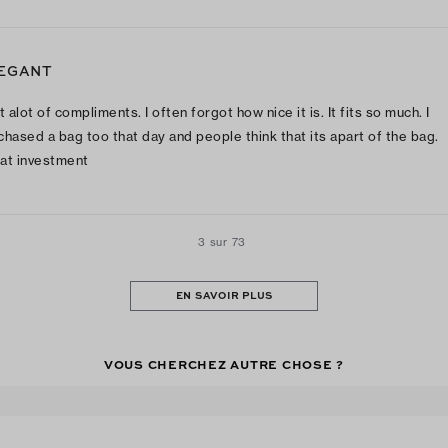
EGANT
t alot of compliments. I often forgot how nice it is. It fits so much. I
chased a bag too that day and people think that its apart of the bag.
at investment
3 sur 73
EN SAVOIR PLUS
VOUS CHERCHEZ AUTRE CHOSE ?