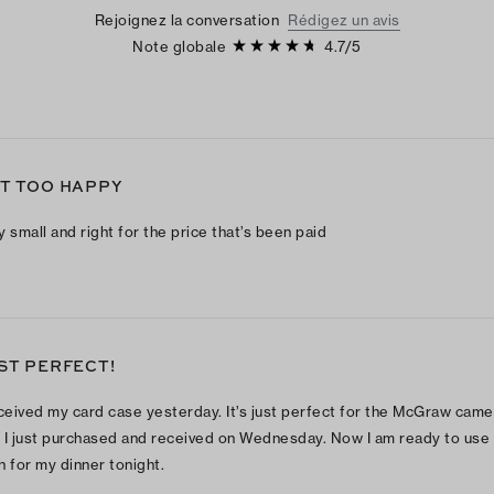
Rejoignez la conversation
Rédigez un avis
Note globale
4.7
/
5
T TOO HAPPY
y small and right for the price that’s been paid
ST PERFECT!
eceived my card case yesterday. It’s just perfect for the McGraw came
 I just purchased and received on Wednesday. Now I am ready to use
h for my dinner tonight.