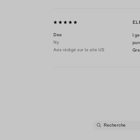
EL
Dee
I ge
Ny
pur
Avis rédigé sur le site US
Gre