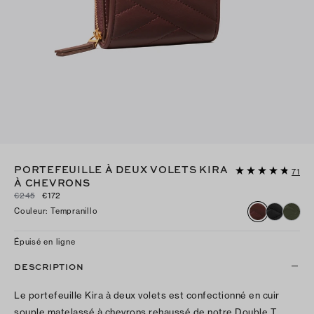
PORTEFEUILLE À DEUX VOLETS KIRA
71
À CHEVRONS
€245
€172
Couleur
:
Tempranillo
Épuisé en ligne
DESCRIPTION
Le portefeuille Kira à deux volets est confectionné en cuir
souple matelassé à chevrons rehaussé de notre Double T