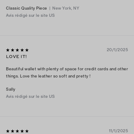
the time and it’s been very practical for daily use.
Classic Quality Piece
|
New York, NY
Avis rédigé sur le site US
20/1/2025
LOVE IT!
Beautiful wallet with plenty of space for credit cards and other
things. Love the leather so soft and pretty !
Sally
Avis rédigé sur le site US
11/1/2025