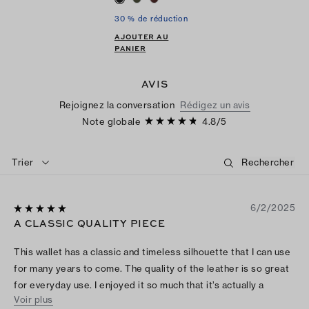
30 % de réduction
AJOUTER AU
PANIER
AVIS
Rejoignez la conversation
Rédigez un avis
Note globale
4.8
/
5
Trier
6/2/2025
A CLASSIC QUALITY PIECE
This wallet has a classic and timeless silhouette that I can use
for many years to come. The quality of the leather is so great
for everyday use. I enjoyed it so much that it’s actually a
Voir plus
repurchase in a different color. I receive compliments on it all