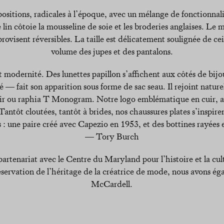
 positions, radicales à l’époque, avec un mélange de fonctionnalit
in côtoie la mousseline de soie et les broderies anglaises. Le ma
mprovisent réversibles. La taille est délicatement soulignée de ce
volume des jupes et des pantalons.
o et modernité. Des lunettes papillon s’affichent aux côtés de 
é — fait son apparition sous forme de sac seau. Il rejoint nature
uir ou raphia T Monogram. Notre logo emblématique en cuir, 
. Tantôt cloutées, tantôt à brides, nos chaussures plates s’insp
és : une paire créé avec Capezio en 1953, et des bottines rayées e
— Tory Burch
 partenariat avec le Centre du Maryland pour l’histoire et la cult
éservation de l’héritage de la créatrice de mode, nous avons é
McCardell.