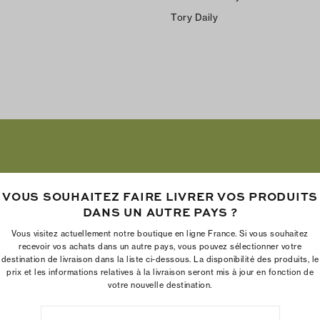
Tory Daily
VOUS SOUHAITEZ FAIRE LIVRER VOS PRODUITS
DANS UN AUTRE PAYS ?
Vous visitez actuellement notre boutique en ligne France. Si vous souhaitez
recevoir vos achats dans un autre pays, vous pouvez sélectionner votre
destination de livraison dans la liste ci-dessous. La disponibilité des produits, le
prix et les informations relatives à la livraison seront mis à jour en fonction de
votre nouvelle destination.
La Fondation Tory Burch renforce le pouvoir économique des femme
en aidant les entrepreneures à créer des entreprises pérennes