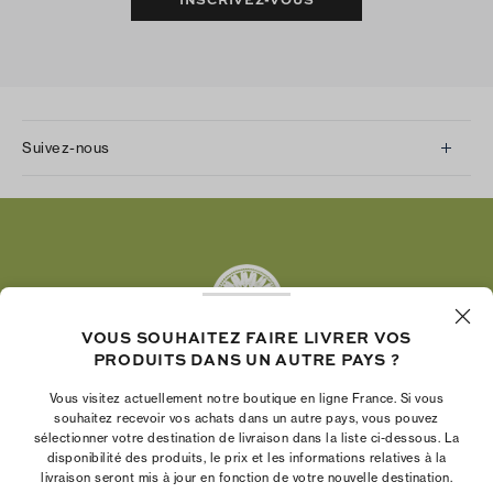
Suivez-nous
Instagram
Facebook
Twitter
Pinterest
Tumblr
VOUS SOUHAITEZ FAIRE LIVRER VOS
YouTube
PRODUITS DANS UN AUTRE PAYS ?
LinkedIn
Vous visitez actuellement notre boutique en ligne France. Si vous
La Fondation Tory Burch renforce le pouvoir
souhaitez recevoir vos achats dans un autre pays, vous pouvez
économique des femmes en aidant les
sélectionner votre destination de livraison dans la liste ci-dessous. La
disponibilité des produits, le prix et les informations relatives à la
entrepreneures à créer des entreprises pérennes
livraison seront mis à jour en fonction de votre nouvelle destination.