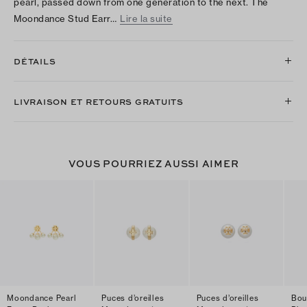
pearl, passed down from one generation to the next. The
Moondance Stud Earr…
Lire la suite
DÉTAILS
LIVRAISON ET RETOURS GRATUITS
VOUS POURRIEZ AUSSI AIMER
Moondance Pearl
Puces d’oreilles
Puces d’oreilles
Bouc