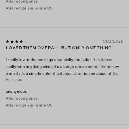
Avis récompensé
Avis rédigé sur le site US
31/3/2026
LOVED THEM OVERALL BUT ONLY ONE THING
I really loved the earrings especially the color, it matches
really with anything since it’s a beige cream color. I liked how
even if it’s a simple color it catches attention because of the
Voir plus
gold . The only thing i would say it that they are a little fragile
so I would make sure i put the earring back careful and take
anonymous
them off careful as well, mine bent a little but was able to try
Avis récompensé
to straighten it . Other than that I really think they are worthy !!
Avis rédigé sur le site US