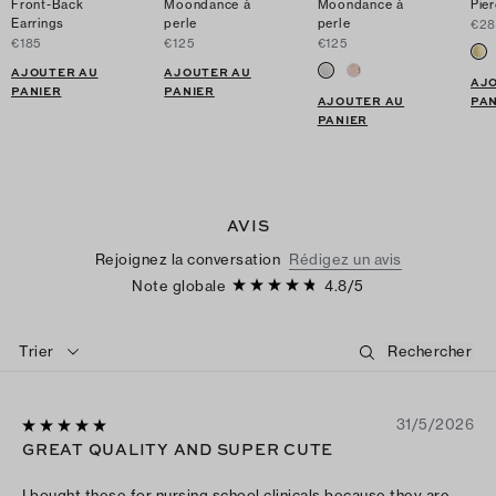
Front-Back
Moondance à
Moondance à
Pie
Earrings
perle
perle
€2
€185
€125
€125
AJOUTER AU
AJOUTER AU
AJ
PANIER
PANIER
AJOUTER AU
PAN
PANIER
AVIS
Rejoignez la conversation
Rédigez un avis
Note globale
4.8
/
5
Trier
31/5/2026
GREAT QUALITY AND SUPER CUTE
I bought these for nursing school clinicals because they are