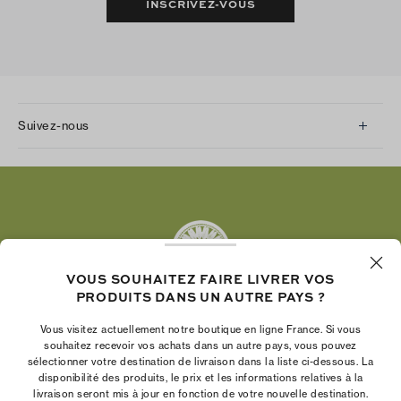
INSCRIVEZ-VOUS
Suivez-nous
Instagram
Facebook
Twitter
Pinterest
Tumblr
VOUS SOUHAITEZ FAIRE LIVRER VOS
YouTube
PRODUITS DANS UN AUTRE PAYS ?
LinkedIn
Vous visitez actuellement notre boutique en ligne France. Si vous
La Fondation Tory Burch renforce le pouvoir
souhaitez recevoir vos achats dans un autre pays, vous pouvez
économique des femmes en aidant les
sélectionner votre destination de livraison dans la liste ci-dessous. La
disponibilité des produits, le prix et les informations relatives à la
entrepreneures à créer des entreprises pérennes
livraison seront mis à jour en fonction de votre nouvelle destination.