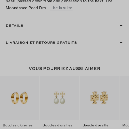
pearl, passed down from one generation to the next. The
Moondance Pearl Dro…
Lire la suite
DÉTAILS
LIVRAISON ET RETOURS GRATUITS
VOUS POURRIEZ AUSSI AIMER
Boucles d’oreilles
Boucles d’oreilles
Boucle d’oreille
Moo