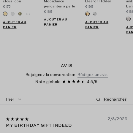
clous Icon
Moondance
Eleanor Hidden
and
pendantes à perle
Ear
€175
€195
€165
€16
+
3
AJOUTER AU
AJOUTER AU
AJOUTER AU
PANIER
PANIER
PANIER
AJ
PAN
AVIS
Rejoignez la conversation
Rédigez un avis
Note globale
4.5
/
5
Trier
2/8/2026
MY BIRTHDAY GIFT INDEED