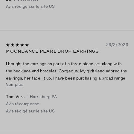
Avis rédigé sur le site US
26/2/2026
MOONDANCE PEARL DROP EARRINGS
I bought the earrings as part of a three piece set along with
the necklace and bracelet. Gorgeous. My girlfriend adored the
earrings, her face lit up. I have been purchasing a broad range
Voir plus
of goods from Tory Burch over the last year...you gals have
that "it" factor, fashion, clothes, purses, jewelry... every
Tom Vera
|
Harrisburg PA
present I have bought has been a winner.
Avis récompensé
Avis rédigé sur le site US