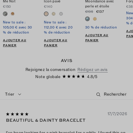
Me Not
Icon pavé
Moondance avec
For
perle et étoile
€150
€140
€3
€195
€137
New
304
New to sale :
New to sale :
% d
105,00 € avec 30
112,00 € avec 20
30 % de réduction
AJ
% de réduction
% de réduction
AJOUTER AU
PAN
AJOUTER AU
AJOUTER AU
PANIER
PANIER
PANIER
AVIS
Rejoignez la conversation
Rédigez un avis
Note globale
4.8
/
5
Trier
17/7/2026
BEAUTIFUL & DAINTY BRACELET
I’ve been looking for a pink bracelet for a while. I found this on