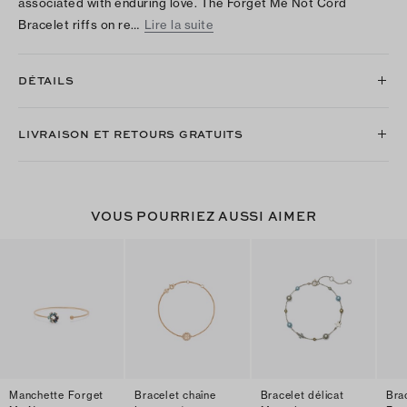
associated with enduring love. The Forget Me Not Cord
Bracelet riffs on re…
Lire la suite
DÉTAILS
LIVRAISON ET RETOURS GRATUITS
VOUS POURRIEZ AUSSI AIMER
Manchette Forget
Bracelet chaîne
Bracelet délicat
Bra