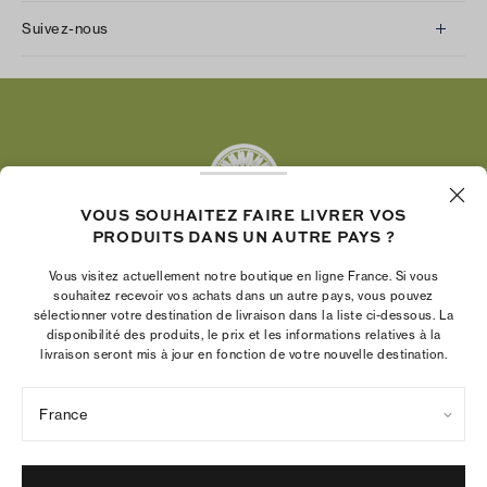
Suivez-nous
Instagram
Facebook
Twitter
Pinterest
Tumblr
VOUS SOUHAITEZ FAIRE LIVRER VOS
YouTube
PRODUITS DANS UN AUTRE PAYS ?
LinkedIn
Vous visitez actuellement notre boutique en ligne France. Si vous
La Fondation Tory Burch renforce le pouvoir
souhaitez recevoir vos achats dans un autre pays, vous pouvez
économique des femmes en aidant les
sélectionner votre destination de livraison dans la liste ci-dessous. La
disponibilité des produits, le prix et les informations relatives à la
entrepreneures à créer des entreprises pérennes
livraison seront mis à jour en fonction de votre nouvelle destination.
France
Politique de confidentialité
Conditions d’utilisation
Paramètres des cookies
Mentions légales
Plan du site