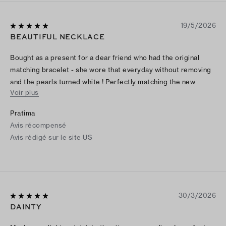
19/5/2026
BEAUTIFUL NECKLACE
Bought as a present for a dear friend who had the original
matching bracelet - she wore that everyday without removing
and the pearls turned white ! Perfectly matching the new
Voir plus
moondance necklace now released. Tory Burch please bring
back the previous version too
Pratima
Avis récompensé
Avis rédigé sur le site US
30/3/2026
DAINTY