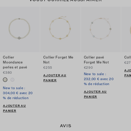
Collier
Collier Forget Me
Collier pavé
Coll
Moondance
Not
Forget Me Not
€27
perles et pavé
€255
€290
AJ
€380
New to sale :
AJOUTER AU
PAN
232,00 € avec 20
PANIER
% de réduction
New to sale :
AJOUTER AU
304,00 € avec 20
PANIER
% de réduction
AJOUTER AU
PANIER
AVIS