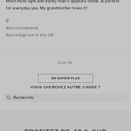
Much more light and dainty than it appears online. Is perfect
for everyday use. My grandmother loves it!
C
Avis récompensé
Avis rédigé sur le site US
3 sur 38
EN SAVOIR PLUS
VOUS CHERCHEZ AUTRE CHOSE ?
-10
PROFITEZ DE
% SUR