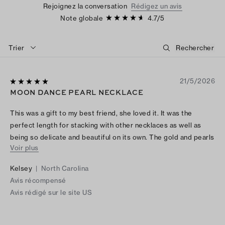
Rejoignez la conversation
Rédigez un avis
Note globale
4.7
/
5
Trier
21/5/2026
MOON DANCE PEARL NECKLACE
This was a gift to my best friend, she loved it. It was the
perfect length for stacking with other necklaces as well as
being so delicate and beautiful on its own. The gold and pearls
Voir plus
are so classic.
Kelsey
|
North Carolina
Avis récompensé
Avis rédigé sur le site US