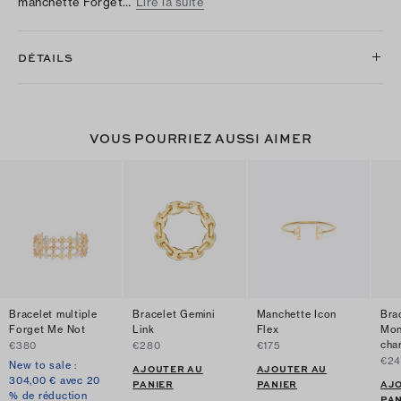
manchette Forget…
Lire la suite
DÉTAILS
VOUS POURRIEZ AUSSI AIMER
Bracelet multiple
Bracelet Gemini
Manchette Icon
Bra
Forget Me Not
Link
Flex
Mon
cha
€380
€280
€175
€2
New to sale :
AJOUTER AU
AJOUTER AU
304,00 € avec 20
PANIER
PANIER
AJ
% de réduction
PAN