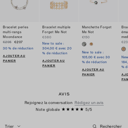
Bracelet perles
Bracelet multiple
Manchette Forget
Bra
multi-rangs
Forget Me Not
Me Not
émai
Moondance
med
€380
€150
€295
€207
€2
New to sale :
30 % de réduction
304,00 € avec 20
New to sale :
% de réduction
AJOUTER AU
105,00 € avec 30
New
PANIER
AJOUTER AU
% de réduction
184
PANIER
% d
AJOUTER AU
PANIER
AJ
PAN
AVIS
Rejoignez la conversation
Rédigez un avis
Note globale
5
/
5
Trier