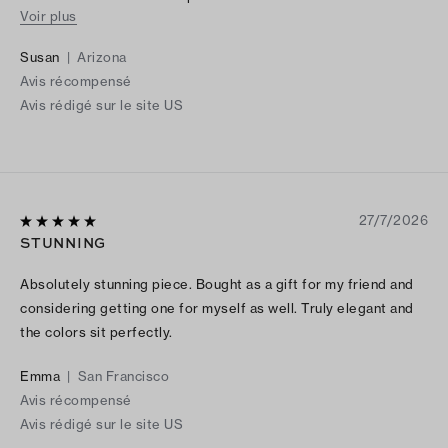
Voir plus
or gold jewelry- the blue/green and white floral charms are so
pretty. You will love this bracelet!
Susan
|
Arizona
Avis récompensé
Avis rédigé sur le site US
27/7/2026
STUNNING
Absolutely stunning piece. Bought as a gift for my friend and
considering getting one for myself as well. Truly elegant and
the colors sit perfectly.
Emma
|
San Francisco
Avis récompensé
Avis rédigé sur le site US