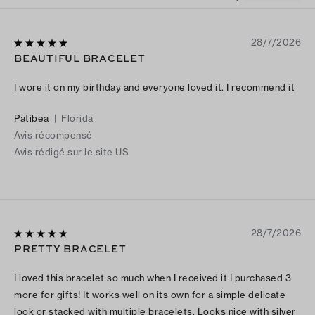
28/7/2026
BEAUTIFUL BRACELET
I wore it on my birthday and everyone loved it. I recommend it
Patibea
|
Florida
Avis récompensé
Avis rédigé sur le site US
28/7/2026
PRETTY BRACELET
I loved this bracelet so much when I received it I purchased 3
more for gifts! It works well on its own for a simple delicate
look or stacked with multiple bracelets. Looks nice with silver