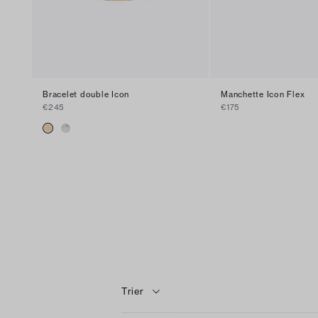
Bracelet double Icon
Manchette Icon Flex
€245
€175
Trier