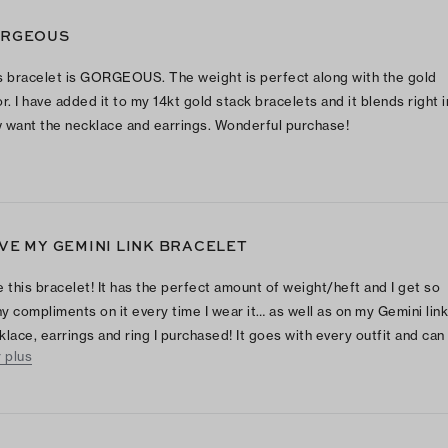
RGEOUS
s bracelet is GORGEOUS. The weight is perfect along with the gold
r. I have added it to my 14kt gold stack bracelets and it blends right in
 want the necklace and earrings. Wonderful purchase!
VE MY GEMINI LINK BRACELET
ive this bracelet! It has the perfect amount of weight/heft and I get so
y compliments on it every time I wear it… as well as on my Gemini link
klace, earrings and ring I purchased! It goes with every outfit and can
r plus
ssed up or down! Perfect accessories!