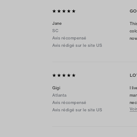
GO
Jane
Thi
SC
colo
Avis récompensé
now
Avis rédigé sur le site US
LO
Gigi
I l
Atlanta
man
Avis récompensé
nec
Voi
Avis rédigé sur le site US
dre