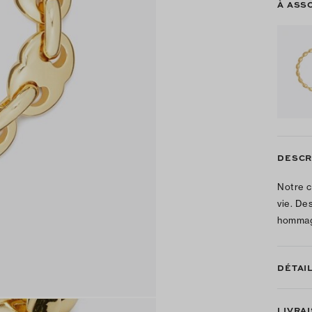
À ASS
DESCR
Notre c
vie. De
hommage
DÉTAI
LIVRA