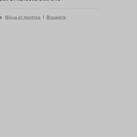
|
us
Bijoux et montres
Bracelets