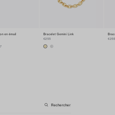
con en émail
Bracelet Gemini Link
Brac
€255
€25
+
7