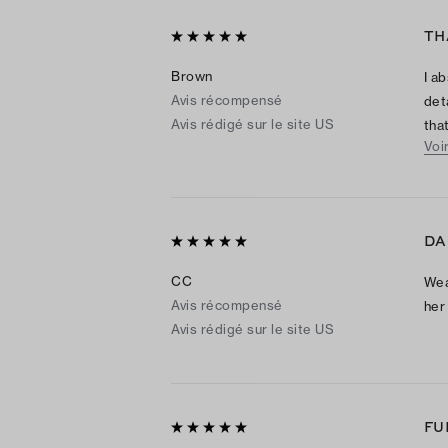
TH
Brown
I a
Avis récompensé
det
Avis rédigé sur le site US
tha
Voi
and
the 
eve
alr
DA
pur
CC
Wea
Avis récompensé
her
Avis rédigé sur le site US
FU