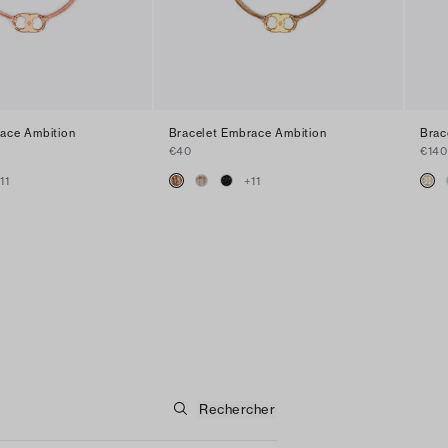
ace Ambition
Bracelet Embrace Ambition
Brac
€40
€140
+
11
+
11