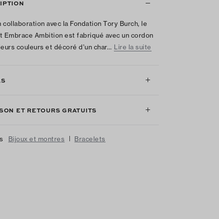
IPTION
 collaboration avec la Fondation Tory Burch, le
t Embrace Ambition est fabriqué avec un cordon
ieurs couleurs et décoré d’un char…
Lire la suite
LS
ISON ET RETOURS GRATUITS
|
us
Bijoux et montres
Bracelets