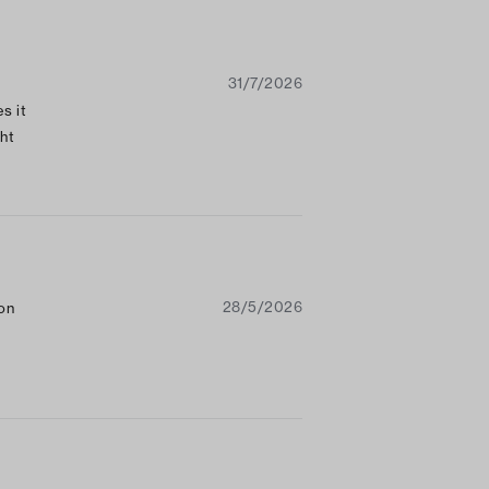
31/7/2026
s it
ght
 get
ly
ch
28/5/2026
 on