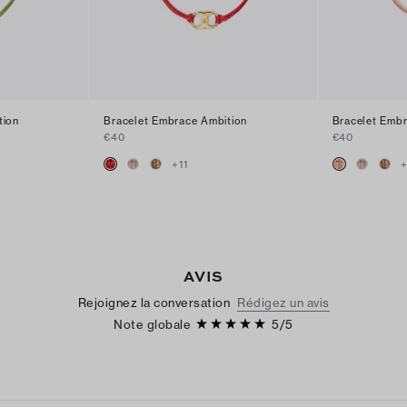
tion
Bracelet Embrace Ambition
Bracelet Embr
€40
€40
+
11
AVIS
Rejoignez la conversation
Rédigez un avis
Note globale
5
/
5