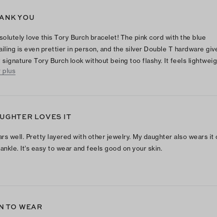
ANK YOU
bsolutely love this Tory Burch bracelet! The pink cord with the blue
ailing is even prettier in person, and the silver Double T hardware give
t signature Tory Burch look without being too flashy. It feels lightwei
r plus
 comfortable on my wrist, and the adjustable design makes it easy to
perfect fit. The quality feels great, and I love that I can wear it casual
ry day or pair it with other bracelets for a more dressed-up look. I’ve
eady gotten compliments on it. Definitely one of my favorite Tory Bur
UGHTER LOVES IT
chases—cute, unique, and worth it!
rs well. Pretty layered with other jewelry. My daughter also wears it
 ankle. It’s easy to wear and feels good on your skin.
N TO WEAR