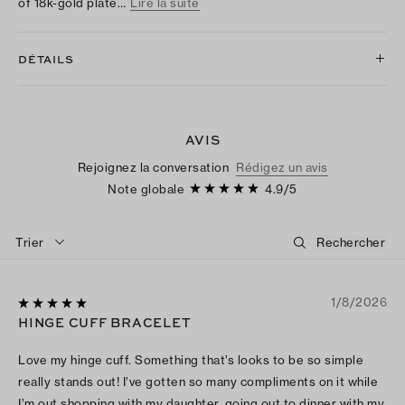
of 18k-gold plate…
Lire la suite
DÉTAILS
AVIS
Rejoignez la conversation
Rédigez un avis
Note globale
4.9
/
5
Trier
1/8/2026
HINGE CUFF BRACELET
Love my hinge cuff. Something that’s looks to be so simple
really stands out! I’ve gotten so many compliments on it while
I’m out shopping with my daughter, going out to dinner with my