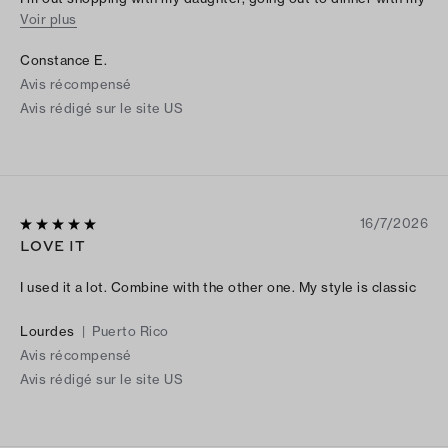
Voir plus
husband. This is a really nice piece of jewelry! Definitely
recommend 10/10
Constance E.
Avis récompensé
Avis rédigé sur le site US
16/7/2026
LOVE IT
I used it a lot. Combine with the other one. My style is classic
Lourdes
|
Puerto Rico
Avis récompensé
Avis rédigé sur le site US