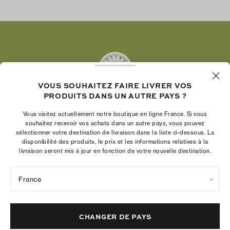
Instagram
Facebook
Twitter
Pinterest
Tumblr
VOUS SOUHAITEZ FAIRE LIVRER VOS
YouTube
PRODUITS DANS UN AUTRE PAYS ?
LinkedIn
Vous visitez actuellement notre boutique en ligne France. Si vous
La Fondation Tory Burch renforce le pouvoir
souhaitez recevoir vos achats dans un autre pays, vous pouvez
économique des femmes en aidant les
sélectionner votre destination de livraison dans la liste ci-dessous. La
disponibilité des produits, le prix et les informations relatives à la
entrepreneures à créer des entreprises pérennes
livraison seront mis à jour en fonction de votre nouvelle destination.
France
Politique de confidentialité
Conditions d’utilisation
Paramètres des cookies
Mentions légales
Plan du site
CHANGER DE PAYS
© 2004 - 2026 River Light V, L.P.