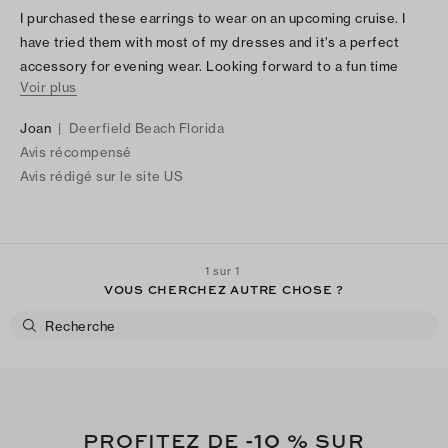
I purchased these earrings to wear on an upcoming cruise. I
have tried them with most of my dresses and it’s a perfect
accessory for evening wear. Looking forward to a fun time
Voir plus
wearing them
Joan
|
Deerfield Beach Florida
Avis récompensé
Avis rédigé sur le site US
1 sur 1
VOUS CHERCHEZ AUTRE CHOSE ?
-10
PROFITEZ DE
% SUR