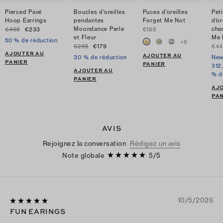
Pierced Pavé
Boucles d’oreilles
Puces d’oreilles
Pet
Hoop Earrings
pendantes
Forget Me Not
d’or
Moondance Perle
cha
€465
€233
€165
et Fleur
Me 
50 % de réduction
+
6
€255
€179
€44
AJOUTER AU
AJOUTER AU
30 % de réduction
New
PANIER
PANIER
312
AJOUTER AU
% d
PANIER
AJ
PAN
AVIS
Rejoignez la conversation
Rédigez un avis
Note globale
5
/
5
10/5/2026
FUN EARINGS