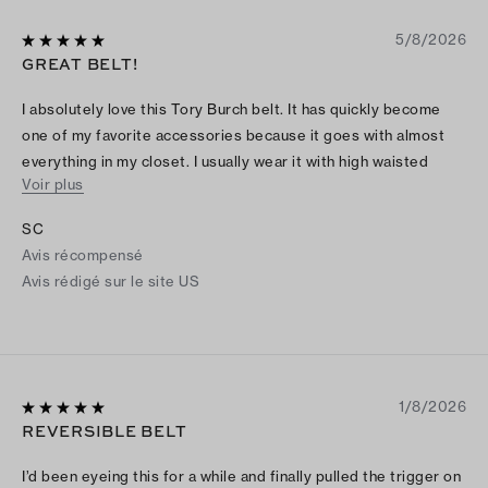
5/8/2026
GREAT BELT!
I absolutely love this Tory Burch belt. It has quickly become
one of my favorite accessories because it goes with almost
everything in my closet. I usually wear it with high waisted
Voir plus
jeans and a tucked in tee or a button down for an effortless
everyday look. It also looks beautiful with tailored trousers,
SC
dresses, and skirts when I want a more polished outfit. I have
Avis récompensé
worn it to brunch, work, date nights, weekend outings, and
Avis rédigé sur le site US
while traveling, and it always adds the perfect finishing touch.
The leather feels soft and high quality, and the signature
buckle is elegant without being too flashy. What I love most is
how versatile it is. Even the simplest outfit looks more put
together when I add this belt. The quality has been excellent,
1/8/2026
and it still looks brand new after regular wear. If you are
REVERSIBLE BELT
looking for a timeless designer belt that you will reach for
over and over again, I highly recommend it.
I’d been eyeing this for a while and finally pulled the trigger on