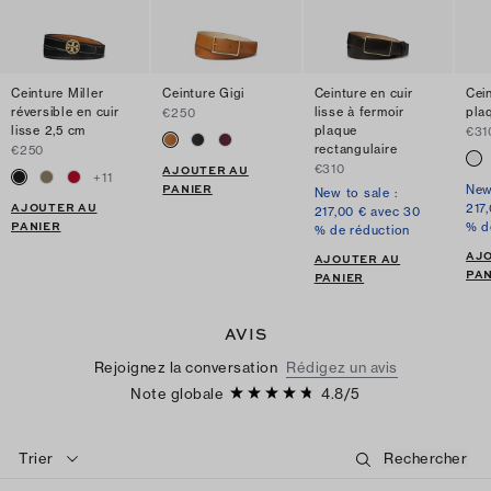
Ceinture Miller
Ceinture Gigi
Ceinture en cuir
Cei
réversible en cuir
lisse à fermoir
pla
€250
lisse 2,5 cm
plaque
€31
rectangulaire
€250
€310
AJOUTER AU
+
11
PANIER
New
New to sale :
AJOUTER AU
217
217,00 € avec 30
PANIER
% d
% de réduction
AJ
AJOUTER AU
PAN
PANIER
AVIS
Rejoignez la conversation
Rédigez un avis
Note globale
4.8
/
5
Trier