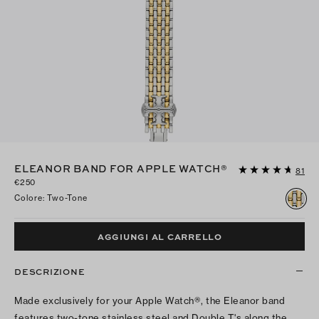
ELEANOR BAND FOR APPLE WATCH®
81
€250
Colore
:
Two-Tone
AGGIUNGI AL CARRELLO
DESCRIZIONE
Made exclusively for your Apple Watch®, the Eleanor band
features two-tone stainless steel and Double T's along the