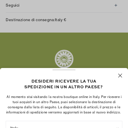
Seguici
Instagram
Destinazione di consegna:
Italy
€
Facebook
Twitter
Pinterest
Tumblr
YouTube
LinkedIn
DESIDERI RICEVERE LA TUA
SPEDIZIONE IN UN ALTRO PAESE?
La Fondazione Tory Burch promuove
l’emancipazione femminile e sostiene le donne
Al momento stai visitando la nostra boutique online in Italy. Per ricevere i
imprenditrici nella realizzazione di progetti solidi e
tuoi acquisti in un altro Paese, puoi selezionare la destinazione di
consegna dalla lista di seguito. La disponibilità di articoli, il prezzo e le
duraturi.
informazioni di spedizione verranno aggiornati in base al nuovo indirizzo.