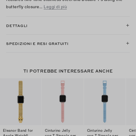
butterfly closure…
Leggi di più
DETTAGLI
SPEDIZIONI E RESI GRATUITI
TI POTREBBE INTERESSARE ANCHE
Eleanor Band for
Cinturino Jelly
Cinturino Jelly
Cint
Apple Watch®
con T Singola per
con T Singola per
con