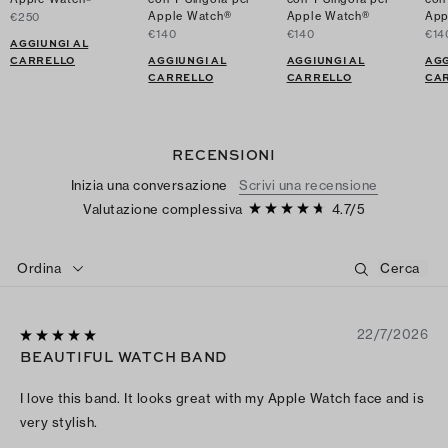
Apple Watch®
Apple Watch®
App
€250
€140
€140
€14
AGGIUNGI AL
CARRELLO
AGGIUNGI AL
AGGIUNGI AL
AGG
CARRELLO
CARRELLO
CA
RECENSIONI
Inizia una conversazione
Scrivi una recensione
Valutazione complessiva
4.7
/
5
Ordina
22/7/2026
BEAUTIFUL WATCH BAND
I love this band. It looks great with my Apple Watch face and is
very stylish.