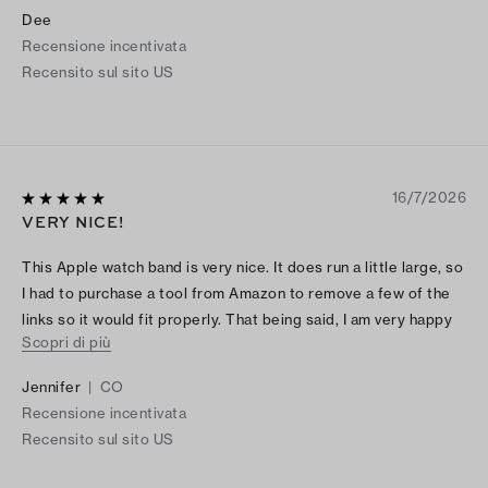
Dee
Recensione incentivata
Recensito sul sito US
16/7/2026
VERY NICE!
This Apple watch band is very nice. It does run a little large, so
I had to purchase a tool from Amazon to remove a few of the
links so it would fit properly. That being said, I am very happy
Scopri di più
with it and wear it everyday.
Jennifer
|
CO
Recensione incentivata
Recensito sul sito US