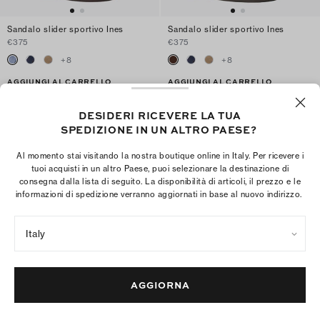
Sandalo slider sportivo Ines
Sandalo slider sportivo Ines
€375
€375
+
8
+
8
AGGIUNGI AL CARRELLO
AGGIUNGI AL CARRELLO
DESIDERI RICEVERE LA TUA
SPEDIZIONE IN UN ALTRO PAESE?
Al momento stai visitando la nostra boutique online in Italy. Per ricevere i
tuoi acquisti in un altro Paese, puoi selezionare la destinazione di
consegna dalla lista di seguito. La disponibilità di articoli, il prezzo e le
informazioni di spedizione verranno aggiornati in base al nuovo indirizzo.
Italy
AGGIORNA
Mule Mellow
Mule Mellow con borchie
€375
€375