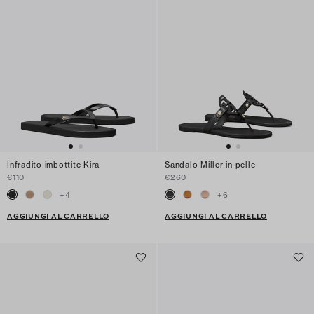
Infradito imbottite Kira
Sandalo Miller in pelle
€110
€260
+
4
+
6
AGGIUNGI AL CARRELLO
AGGIUNGI AL CARRELLO