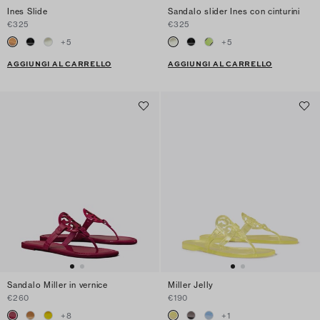
Ines Slide
Sandalo slider Ines con cinturini
€325
€325
+
5
+
5
AGGIUNGI AL CARRELLO
AGGIUNGI AL CARRELLO
Sandalo Miller in vernice
Miller Jelly
€260
€190
+
8
+
1