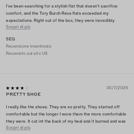
I’ve been searching for a stylish flat that doesn’t sacrifice
comfort, and the Tory Burch Reva flats exceeded my
expectations. Right out of the box, they were incredibly
Scopri di più
comfortable with very little break-in time. The leather is soft,
the cushioning is supportive, and I can wear them throughout a
SEQ
full workday without discomfort. The classic design is
Recensione incentivata
timeless and elevates everything from dresses to tailored
Recensito sul sito US
pants and jeans. They look polished enough for the office
while still being versatile for everyday wear. I also appreciate
that they offer a wide range of sizes—I purchased an 11, and
the fit is excellent. If you’re looking for a high-quality flat that’s
both elegant and practical, the Reva is absolutely worth the
30/7/2026
investment. They’ve quickly become one of my favorite pairs
PRETTY SHOE
of shoes, and I can already tell they’ll be a staple in my
wardrobe for years to come.
I really like the shoes. They are so pretty. They started off
comfortable but the longer I wore them the more comfortable
they were. It cut int the back of my heal and it burned and was
Scopri di più
very uncomfortable. I put some pad inserts and that made it