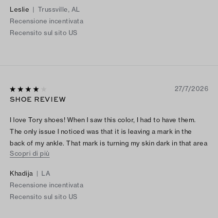
more better.
Leslie
|
Trussville, AL
Recensione incentivata
Recensito sul sito US
27/7/2026
SHOE REVIEW
I love Tory shoes! When I saw this color, I had to have them.
The only issue I noticed was that it is leaving a mark in the
back of my ankle. That mark is turning my skin dark in that area
Scopri di più
but the shoes don’t hurt at all.
Khadija
|
LA
Recensione incentivata
Recensito sul sito US