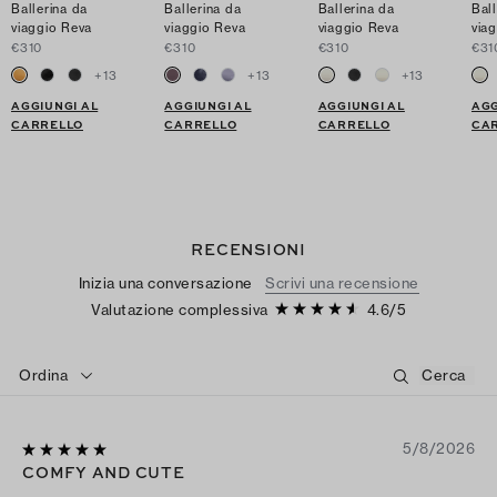
Ballerina da
Ballerina da
Ballerina da
Ball
viaggio Reva
viaggio Reva
viaggio Reva
via
€310
€310
€310
€31
+
13
+
13
+
13
AGGIUNGI AL
AGGIUNGI AL
AGGIUNGI AL
AGG
CARRELLO
CARRELLO
CARRELLO
CA
RECENSIONI
Inizia una conversazione
Scrivi una recensione
Valutazione complessiva
4.6
/
5
Ordina
5/8/2026
COMFY AND CUTE