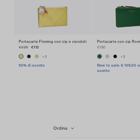
Portacarte Fleming con zip e ciondoli
Portacarte con zip Ro
€225
€113
€150
+
3
+
2
50% di sconto
New to sale: € 105,00 c
sconto
Ordina