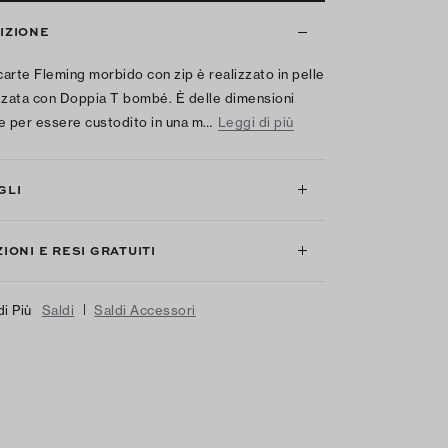
IZIONE
acarte Fleming morbido con zip è realizzato in pelle
zzata con Doppia T bombé. È delle dimensioni
e per essere custodito in una m…
Leggi di più
GLI
IONI E RESI GRATUITI
|
di Più
Saldi
Saldi Accessori