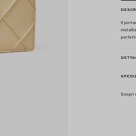
DESCR
Il port
metalli
perfett
DETTA
SPEDIZ
Scopri 