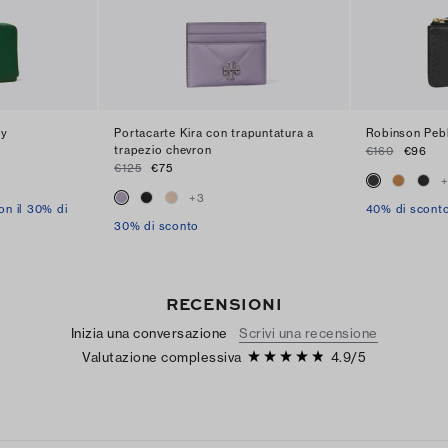
my
Portacarte Kira con trapuntatura a
Robinson Peb
trapezio chevron
€160
€96
€125
€75
+
3
on il 30% di
40% di scont
30% di sconto
RECENSIONI
Inizia una conversazione
Scrivi una recensione
Valutazione complessiva
4.9
/
5