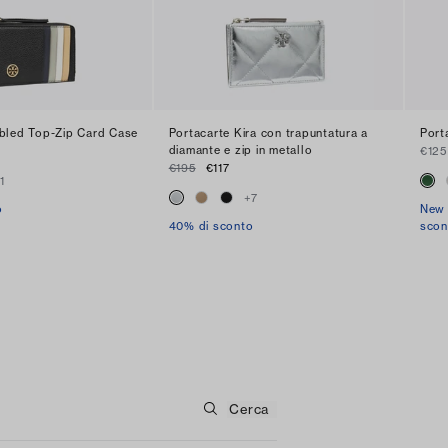
bled Top-Zip Card Case
Portacarte Kira con trapuntatura a
Port
diamante e zip in metallo
€125
€195
€117
+
1
+
7
o
New 
40% di sconto
scon