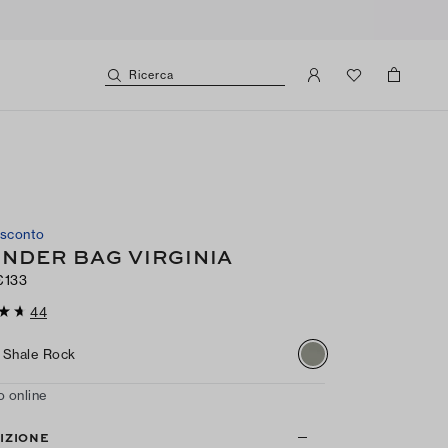
Ricerca
 sconto
INDER BAG VIRGINIA
€133
44
Shale Rock
o online
IZIONE