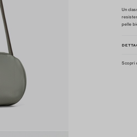
Un clas
resisten
pelle b
DETTA
Scopri 