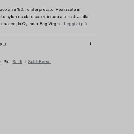
sico anni ‘90, reinterpretato. Realizzata in
te nylon riciclato con rifinitura alternativa alla
io-based, la Cylinder Bag Virgin…
Leggi di più
GLI
|
di Più
Saldi
Saldi Borse