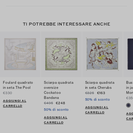
TI POTREBBE INTERESSARE ANCHE
Foulard quadrato
Sciarpa quadrata
Sciarpa quadrata
Bus
in seta The Pool
oversize
in seta Cherubs
in j
Cockatoo
Mo
€330
€325
€163
Bandana
€35
50% di sconto
AGGIUNGI AL
€495
€248
CARRELLO
AGGIUNGI AL
50% di sconto
CARRELLO
AGG
AGGIUNGI AL
CA
CARRELLO