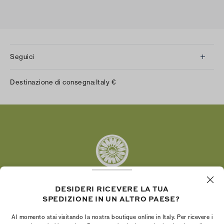
Seguici
Instagram
Destinazione di consegna:
Italy
€
Facebook
Twitter
Pinterest
Tumblr
YouTube
LinkedIn
DESIDERI RICEVERE LA TUA
SPEDIZIONE IN UN ALTRO PAESE?
La Fondazione Tory Burch promuove
l’emancipazione femminile e sostiene le donne
Al momento stai visitando la nostra boutique online in Italy. Per ricevere i
imprenditrici nella realizzazione di progetti solidi e