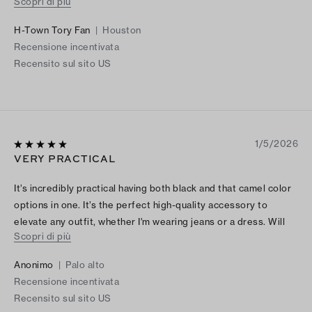
Scopri di più
addition to my Tory belt collection. Her belts are my favorite
accessory!
H-Town Tory Fan
|
Houston
Recensione incentivata
Recensito sul sito US
1/5/2026
VERY PRACTICAL
It’s incredibly practical having both black and that camel color
options in one. It’s the perfect high-quality accessory to
elevate any outfit, whether I'm wearing jeans or a dress. Will
Scopri di più
get it in another color.
Anonimo
|
Palo alto
Recensione incentivata
Recensito sul sito US