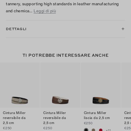
tannery, supporting high standards in leather manufacturing
and chemica…
Leggi di più
DETTAGLI
TI POTREBBE INTERESSARE ANCHE
Cintura Miller
Cintura Miller
Cintura Miller
Cint
reversibile da
reversibile da
liscia da 2,5 cm
reve
2,5 cm
2,5 cm
2,5
€250
€250
€250
€25
+
11