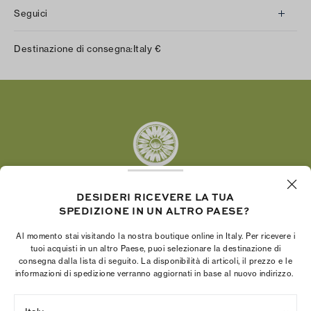
Seguici
Instagram
Destinazione di consegna:
Italy
€
Facebook
Twitter
Pinterest
Tumblr
YouTube
LinkedIn
DESIDERI RICEVERE LA TUA
SPEDIZIONE IN UN ALTRO PAESE?
La Fondazione Tory Burch promuove
l’emancipazione femminile e sostiene le donne
Al momento stai visitando la nostra boutique online in Italy. Per ricevere i
imprenditrici nella realizzazione di progetti solidi e
tuoi acquisti in un altro Paese, puoi selezionare la destinazione di
consegna dalla lista di seguito. La disponibilità di articoli, il prezzo e le
duraturi.
informazioni di spedizione verranno aggiornati in base al nuovo indirizzo.