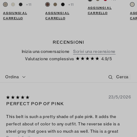
+
11
+
11
AGGIUNGI AL
AGGIUNGI AL
AGGIUNGI AL
CARRELLO
AGG
CARRELLO
CARRELLO
CA
RECENSIONI
Inizia una conversazione
Scrivi una recensione
Valutazione complessiva
4.9
/
5
Ordina
23/5/2026
PERFECT POP OF PINK
This belt is such a pretty shade of pale pink. It adds the
perfect about of color to any outfit. The reverse side is a
steel gray that goes with so much as well. This is a great