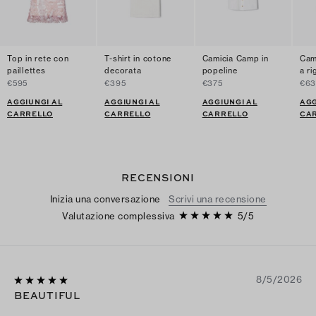
Top in rete con
T-shirt in cotone
Camicia Camp in
Cam
paillettes
decorata
popeline
a ri
€595
€395
€375
€6
AGGIUNGI AL
AGGIUNGI AL
AGGIUNGI AL
AGG
CARRELLO
CARRELLO
CARRELLO
CA
RECENSIONI
Inizia una conversazione
Scrivi una recensione
Valutazione complessiva
5
/
5
8/5/2026
BEAUTIFUL