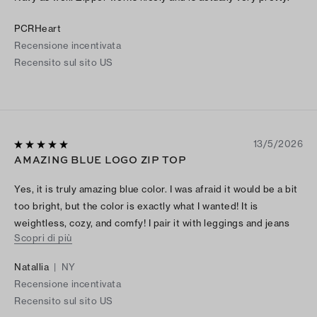
PCRHeart
Recensione incentivata
Recensito sul sito US
13/5/2026
AMAZING BLUE LOGO ZIP TOP
Yes, it is truly amazing blue color. I was afraid it would be a bit
too bright, but the color is exactly what I wanted! It is
weightless, cozy, and comfy! I pair it with leggings and jeans
Scopri di più
and getting a lot of compliments!
Natallia
|
NY
Recensione incentivata
Recensito sul sito US