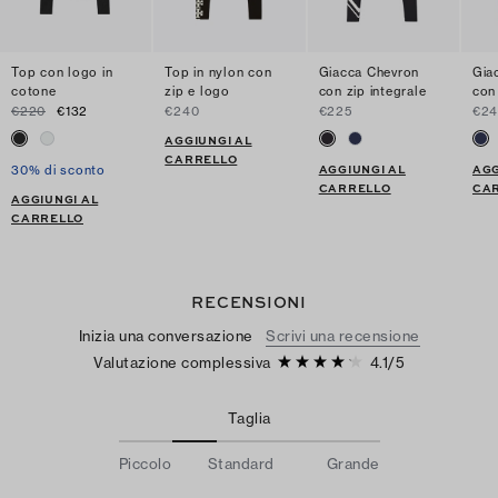
Top con logo in
Top in nylon con
Giacca Chevron
Gia
cotone
zip e logo
con zip integrale
con 
€220
€132
€240
€225
€24
AGGIUNGI AL
CARRELLO
AGGIUNGI AL
AGG
30% di sconto
CARRELLO
CA
AGGIUNGI AL
CARRELLO
RECENSIONI
Inizia una conversazione
Scrivi una recensione
Valutazione complessiva
4.1
/
5
Taglia
Piccolo
Standard
Grande