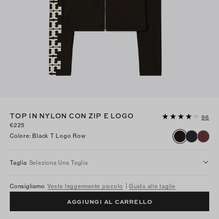
TOP IN NYLON CON ZIP E LOGO
96
€225
Colore
:
Black T Logo Row
Taglia
Seleziona Una Taglia
Consigliamo
Veste leggermente piccolo
Guida alle taglie
AGGIUNGI AL CARRELLO