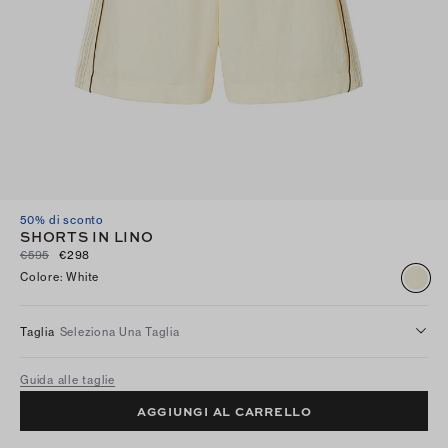
50% di sconto
SHORTS IN LINO
€595
€298
Colore
:
White
Taglia
Seleziona Una Taglia
Guida alle taglie
AGGIUNGI AL CARRELLO