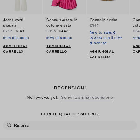
Jeans corti
Gonna svasata in
Gonna in denim
Gon
svasati
cotone e seta
cot
€545
€295
€148
€895
€448
€64
New to sale: €
50% di sconto
50% di sconto
273,00 con il 50%
40%
di sconto
AGGIUNGI AL
AGGIUNGI AL
AGG
CARRELLO
CARRELLO
AGGIUNGI AL
CA
CARRELLO
RECENSIONI
No reviews yet.
Scrivi la prima recensione
CERCHI QUALCOS’ALTRO?