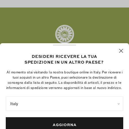
Twitter
Pinterest
Tumblr
YouTube
LinkedIn
DESIDERI RICEVERE LA TUA
SPEDIZIONE IN UN ALTRO PAESE?
La Fondazione Tory Burch promuove
l’emancipazione femminile e sostiene le donne
Al momento stai visitando la nostra boutique online in Italy. Per ricevere i
imprenditrici nella realizzazione di progetti solidi e
tuoi acquisti in un altro Paese, puoi selezionare la destinazione di
consegna dalla lista di seguito. La disponibilità di articoli, il prezzo e le
duraturi.
informazioni di spedizione verranno aggiornati in base al nuovo indirizzo.
Italy
Norme sulla privacy
Termini di utilizzo
Gestione dei cookie
Colophon della società
Mappa del sito
AGGIORNA