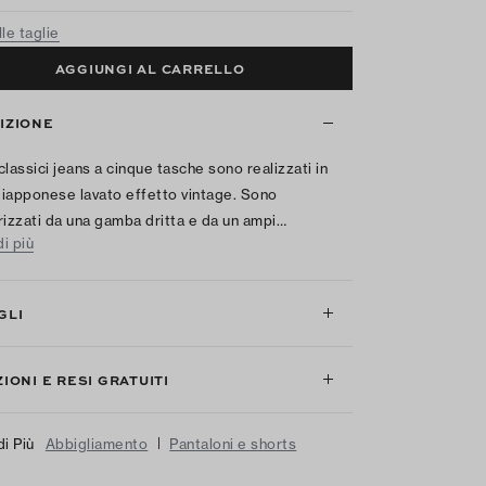
le taglie
AGGIUNGI AL CARRELLO
IZIONE
classici jeans a cinque tasche sono realizzati in
iapponese lavato effetto vintage. Sono
rizzati da una gamba dritta e da un ampi…
i più
GLI
IONI E RESI GRATUITI
|
di Più
Abbigliamento
Pantaloni e shorts