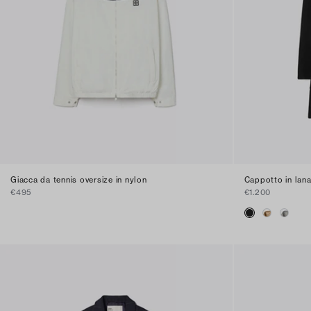
Giacca da tennis oversize in nylon
Cappotto in lan
€495
€1.200