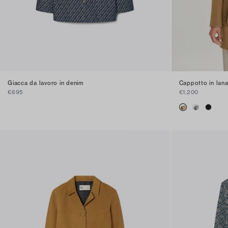
Giacca da lavoro in denim
Cappotto in lan
€695
€1.200