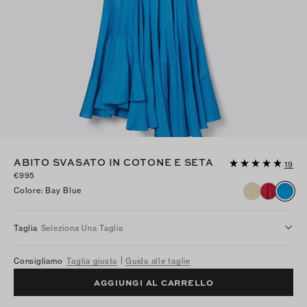
ABITO SVASATO IN COTONE E SETA
19
€995
Colore
:
Bay Blue
Taglia
Seleziona Una Taglia
Consigliamo
Taglia giusta
Guida alle taglie
AGGIUNGI AL CARRELLO