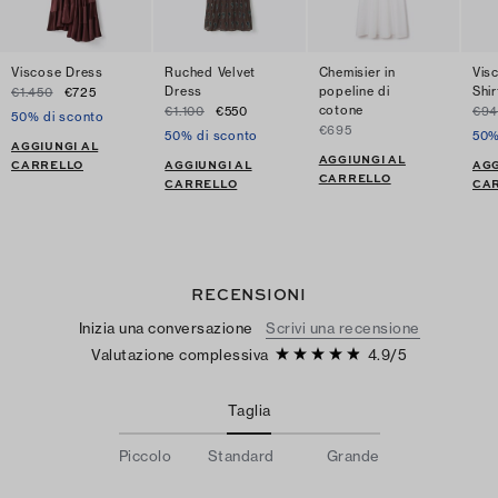
Viscose Dress
Ruched Velvet
Chemisier in
Vis
Dress
popeline di
Shi
€1.450
€725
cotone
€1.100
€550
€94
50% di sconto
€695
50% di sconto
50%
AGGIUNGI AL
AGGIUNGI AL
CARRELLO
AGGIUNGI AL
AGG
CARRELLO
CARRELLO
CA
RECENSIONI
Inizia una conversazione
Scrivi una recensione
Valutazione complessiva
4.9
/
5
Taglia
Piccolo
Standard
Grande