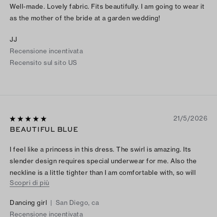
Well-made. Lovely fabric. Fits beautifully. I am going to wear it
as the mother of the bride at a garden wedding!
JJ
Recensione incentivata
Recensito sul sito US
21/5/2026
BEAUTIFUL BLUE
I feel like a princess in this dress. The swirl is amazing. Its
slender design requires special underwear for me. Also the
neckline is a little tighter than I am comfortable with, so will
Scopri di più
have it altered.
Dancing girl
|
San Diego, ca
Recensione incentivata