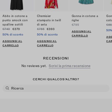
Abito in cotone a
Chemisier
Gonna in cotone a
Gon
punto smock con
stampato in twill
righe
cot
spalline sottili
di seta
€795
€86
€740
€370
€785
€393
50%
AGGIUNGI AL
50% di sconto
50% di sconto
CARRELLO
AGG
AGGIUNGI AL
AGGIUNGI AL
CA
CARRELLO
CARRELLO
RECENSIONI
No reviews yet.
Scrivi la prima recensione
CERCHI QUALCOS’ALTRO?