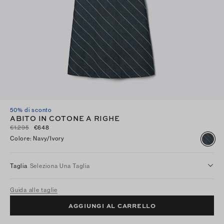
50% di sconto
ABITO IN COTONE A RIGHE
€1.295
€648
Colore
:
Navy/ivory
Taglia
Seleziona Una Taglia
Guida alle taglie
AGGIUNGI AL CARRELLO