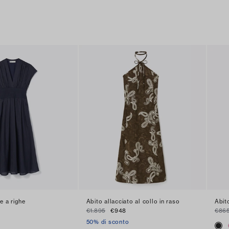
e a righe
Abito allacciato al collo in raso
Abit
€1.895
€948
€86
50% di sconto