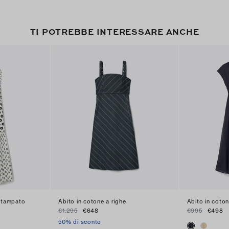
TI POTREBBE INTERESSARE ANCHE
 stampato
Abito in cotone a righe
Abito in coton
€1.295
€648
€995
€498
50% di sconto