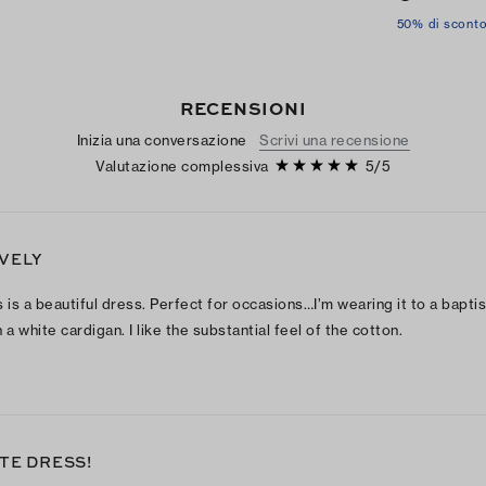
50% di scont
RECENSIONI
Inizia una conversazione
Scrivi una recensione
Valutazione complessiva
5
/
5
VELY
s is a beautiful dress. Perfect for occasions…I’m wearing it to a bapti
 a white cardigan. I like the substantial feel of the cotton.
TE DRESS!