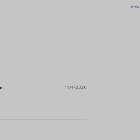
o
50% 
14/4/2026
sm