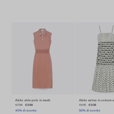
Abito stile polo in mesh
Abito estivo in cotone
€795
€398
€615
€308
40% di sconto
50% di sconto