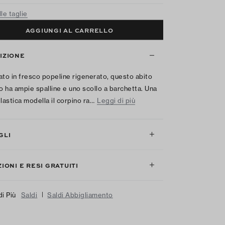
le taglie
AGGIUNGI AL CARRELLO
IZIONE
ato in fresco popeline rigenerato, questo abito
to ha ampie spalline e uno scollo a barchetta. Una
elastica modella il corpino ra…
Leggi di più
GLI
IONI E RESI GRATUITI
|
di Più
Saldi
Saldi Abbigliamento