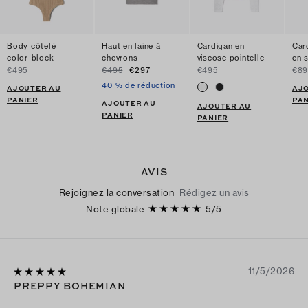
Body côtelé
Haut en laine à
Cardigan en
Car
color-block
chevrons
viscose pointelle
en 
€495
€495
€297
€495
€89
40 % de réduction
AJOUTER AU
AJ
PANIER
PAN
AJOUTER AU
AJOUTER AU
PANIER
PANIER
AVIS
Rejoignez la conversation
Rédigez un avis
Note globale
5
/
5
11/5/2026
PREPPY BOHEMIAN