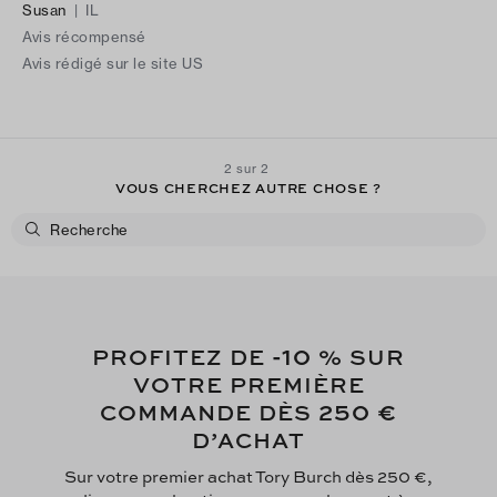
Susan
|
IL
say it is an oversized polo and when things get too oversized
Avis récompensé
on me, it looks sloppy. I have a larger chest and the more
Avis rédigé sur le site US
fitted look is better for me. I am considering buying it in the
blue also.
2 sur 2
VOUS CHERCHEZ AUTRE CHOSE ?
-10
PROFITEZ DE
% SUR
VOTRE PREMIÈRE
250 €
COMMANDE DÈS
D’ACHAT
Sur votre premier achat Tory Burch dès 250 €,