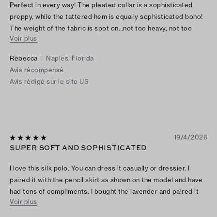
Perfect in every way! The pleated collar is a sophisticated
preppy, while the tattered hem is equally sophisticated boho!
The weight of the fabric is spot on…not too heavy, not too
Voir plus
light. The charcoal color lends itself to pair easily with black or
lighter hues. A great addition to my closet!
Rebecca
|
Naples, Florida
Avis récompensé
Avis rédigé sur le site US
19/4/2026
SUPER SOFT AND SOPHISTICATED
I love this silk polo. You can dress it casually or dressier. I
paired it with the pencil skirt as shown on the model and have
had tons of compliments. I bought the lavender and paired it
Voir plus
with the steel colored skirt. The colors just pop together. One
of the assistants recommended I size down which I did. It does