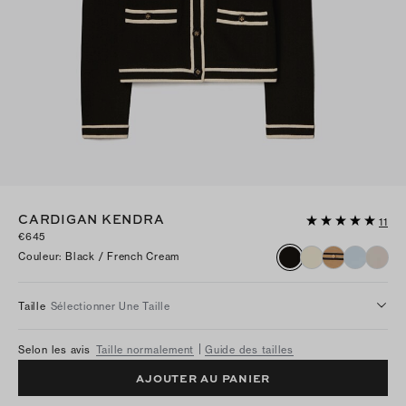
CARDIGAN KENDRA
11
€645
Couleur
:
Black / French Cream
Taille
Sélectionner Une Taille
Selon les avis
Taille normalement
Guide des tailles
AJOUTER AU PANIER