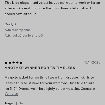
This is so elegant and versatile, you can wear to work or for an
after work event. Loooove the color. Runs a bit small so I
should have sized up.
CindyB
Avis récompensé
Avis rédigé sur le site US
18/4/2026
ANOTHER WINNER FOR TB TIMELESS
My go to jacket for anything I wear from dresses , skirts to
jeans a truly Must have for your wardrobe Runs true to size .
I’m 5 ‘2”. Drapes well hits slightly below my waist. Comes in
Voir plus
several Beautiful colors definitely will need another color for
my wardrobe Can’t go wrong with this jacket Wishing for Pink
Avigail
|
Ga