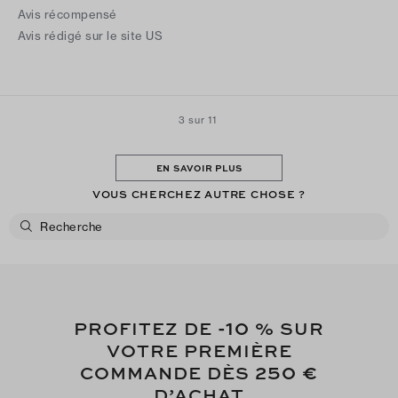
with Black or Burgundy trim I gave this Jacket a 5⭐️ ⭐️⭐️⭐️⭐️for
Avis récompensé
fabric, fit, Design. Compliments were always appreciated
Avis rédigé sur le site US
Another Winner for Tory
3 sur 11
EN SAVOIR PLUS
VOUS CHERCHEZ AUTRE CHOSE ?
-10
PROFITEZ DE
% SUR
VOTRE PREMIÈRE
250 €
COMMANDE DÈS
D’ACHAT