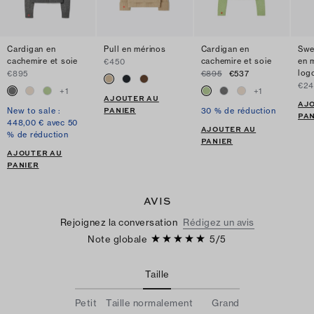
Cardigan en
Pull en mérinos
Cardigan en
Swe
cachemire et soie
cachemire et soie
en 
€450
log
€895
€895
€537
€24
+
1
+
1
AJOUTER AU
AJ
PANIER
New to sale :
30 % de réduction
PAN
448,00 € avec 50
AJOUTER AU
% de réduction
PANIER
AJOUTER AU
PANIER
AVIS
Rejoignez la conversation
Rédigez un avis
Note globale
5
/
5
Taille
Petit
Taille normalement
Grand