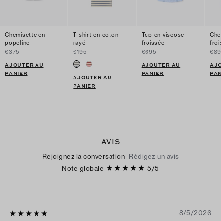
Chemisette en
T-shirt en coton
Top en viscose
Che
popeline
rayé
froissée
fro
€375
€195
€695
€89
AJOUTER AU
AJOUTER AU
AJ
PANIER
PANIER
PAN
AJOUTER AU
PANIER
AVIS
Rejoignez la conversation
Rédigez un avis
Note globale
5
/
5
8/5/2026