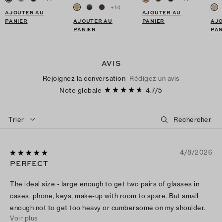
+
14
AJOUTER AU
AJOUTER AU
PANIER
AJOUTER AU
PANIER
AJ
PANIER
PAN
AVIS
Rejoignez la conversation
Rédigez un avis
Note globale
4.7
/
5
Trier
4/8/2026
PERFECT
The ideal size - large enough to get two pairs of glasses in
cases, phone, keys, make-up with room to spare. But small
enough not to get too heavy or cumbersome on my shoulder.
Voir plus
Love the removable crossbody strap. If I had to give a