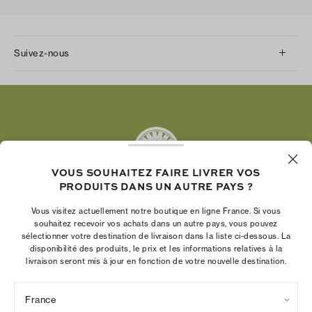
Suivez-nous
Instagram
Facebook
Twitter
Pinterest
Tumblr
VOUS SOUHAITEZ FAIRE LIVRER VOS
YouTube
PRODUITS DANS UN AUTRE PAYS ?
LinkedIn
Vous visitez actuellement notre boutique en ligne France. Si vous
La Fondation Tory Burch renforce le pouvoir
souhaitez recevoir vos achats dans un autre pays, vous pouvez
économique des femmes en aidant les
sélectionner votre destination de livraison dans la liste ci-dessous. La
disponibilité des produits, le prix et les informations relatives à la
entrepreneures à créer des entreprises pérennes
livraison seront mis à jour en fonction de votre nouvelle destination.
France