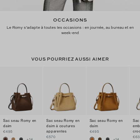
OCCASIONS
Le Romy s’adapte à toutes les occasions : en journée, au bureau et en
week-end
VOUS POURRIEZ AUSSI AIMER
Sac seau Romy en
Sac seau Romy en
Sac seau Romy en
Sac
daim
daim à coutures
daim
emb
apparentes
cro
€495
€495
€570
€6
+
14
+
14