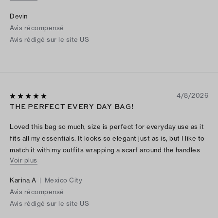
criticism, I don’t really need the long straps hanging off the
Devin
sides but they do make it easy to open the bag wide.
Avis récompensé
Avis rédigé sur le site US
4/8/2026
THE PERFECT EVERY DAY BAG!
Loved this bag so much, size is perfect for everyday use as it
fits all my essentials. It looks so elegant just as is, but I like to
match it with my outfits wrapping a scarf around the handles
Voir plus
or hanging a charm on it.
Karina A
|
Mexico City
Avis récompensé
Avis rédigé sur le site US