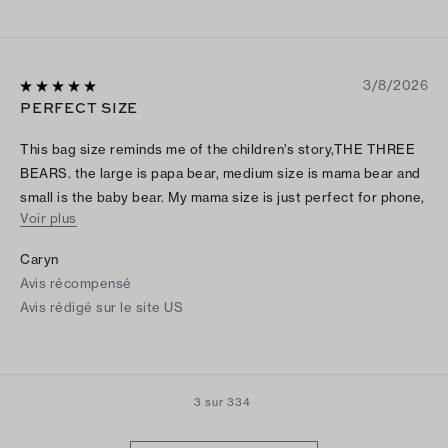
3/8/2026
PERFECT SIZE
This bag size reminds me of the children’s story,THE THREE
BEARS. the large is papa bear, medium size is mama bear and
small is the baby bear. My mama size is just perfect for phone,
Voir plus
wallet, glasses and more. The lovely neutral color goes with
everything, Having the option to carry on the arm or crossbody
Caryn
is a nice feature.
Avis récompensé
Avis rédigé sur le site US
3 sur 334