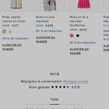
Robe zippée
Robe en soie
Robe en lin à
Rob
cintrée en coton
imprimée
manches
imp
bouffantes
€695
€417
€795
€398
€1.
€865
€433
50 % de réduction
New
548
AJOUTER AU
40 % de réduction
% d
PANIER
50 % de réduction
AJOUTER AU
AJ
PANIER
AJOUTER AU
PAN
PANIER
AVIS
Rejoignez la conversation
Rédigez un avis
Note globale
4.5
/
5
Taille