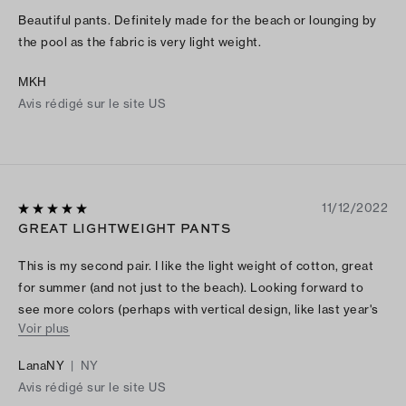
Beautiful pants. Definitely made for the beach or lounging by
the pool as the fabric is very light weight.
MKH
Avis rédigé sur le site US
11/12/2022
GREAT LIGHTWEIGHT PANTS
This is my second pair. I like the light weight of cotton, great
for summer (and not just to the beach). Looking forward to
see more colors (perhaps with vertical design, like last year's
Voir plus
vines, makes legs look slimmer :-). I'm size 8 and Medium fits
well.
LanaNY
|
NY
Avis rédigé sur le site US