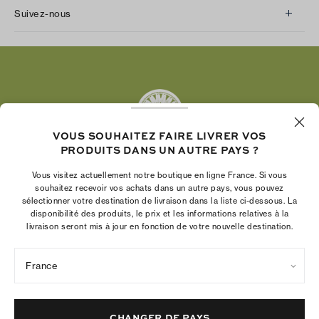
Suivez-nous
Instagram
Facebook
Twitter
Pinterest
Tumblr
VOUS SOUHAITEZ FAIRE LIVRER VOS
YouTube
PRODUITS DANS UN AUTRE PAYS ?
LinkedIn
Vous visitez actuellement notre boutique en ligne France. Si vous
La Fondation Tory Burch renforce le pouvoir
souhaitez recevoir vos achats dans un autre pays, vous pouvez
économique des femmes en aidant les
sélectionner votre destination de livraison dans la liste ci-dessous. La
disponibilité des produits, le prix et les informations relatives à la
entrepreneures à créer des entreprises pérennes
livraison seront mis à jour en fonction de votre nouvelle destination.
France
Politique de confidentialité
Conditions d’utilisation
Paramètres des cookies
Mentions légales
Plan du site
CHANGER DE PAYS