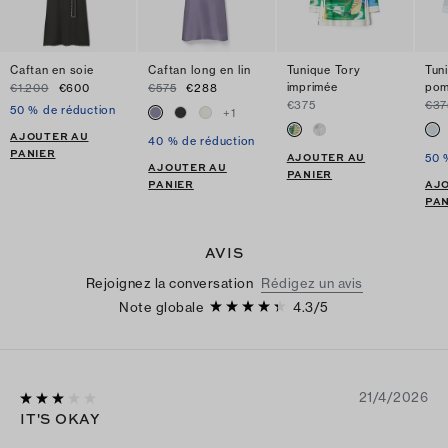
Caftan en soie
Caftan long en lin
Tunique Tory
Tun
imprimée
po
€1.200
€600
€575
€288
€375
€37
50 % de réduction
+
1
AJOUTER AU
40 % de réduction
PANIER
AJOUTER AU
50 
AJOUTER AU
PANIER
PANIER
AJ
PAN
AVIS
Rejoignez la conversation
Rédigez un avis
Note globale
4.3
/
5
21/4/2026
IT'S OKAY