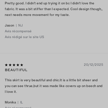
Pretty good. I didn't end up trying it on bc I didn't love the
fabric. It was a bit stiffer than I expected. Cool design though,,
next needs more movement for my taste.
Jason
|
NJ
Avis récompensé
Avis rédigé sur le site US
20/12/2025
BEAUTIFUL
This skirt is very beautiful and chic.It is a little bit sheer and
you can see thrue,but it was made like covers up on beech and
I love it.
Monika
|
IL