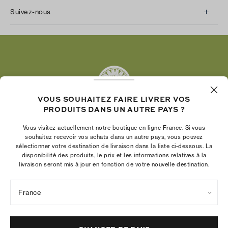
Suivez-nous
Instagram
Facebook
Twitter
Pinterest
Tumblr
VOUS SOUHAITEZ FAIRE LIVRER VOS
YouTube
PRODUITS DANS UN AUTRE PAYS ?
LinkedIn
Vous visitez actuellement notre boutique en ligne France. Si vous
La Fondation Tory Burch renforce le pouvoir
souhaitez recevoir vos achats dans un autre pays, vous pouvez
économique des femmes en aidant les
sélectionner votre destination de livraison dans la liste ci-dessous. La
disponibilité des produits, le prix et les informations relatives à la
entrepreneures à créer des entreprises pérennes
livraison seront mis à jour en fonction de votre nouvelle destination.
France
Politique de confidentialité
Conditions d’utilisation
Paramètres des cookies
Mentions légales
Plan du site