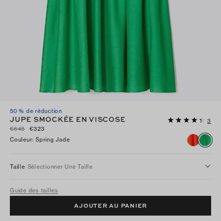
50 % de réduction
JUPE SMOCKÉE EN VISCOSE
3
€645
€323
Couleur
:
Spring Jade
Taille
Sélectionner Une Taille
Guide des tailles
AJOUTER AU PANIER