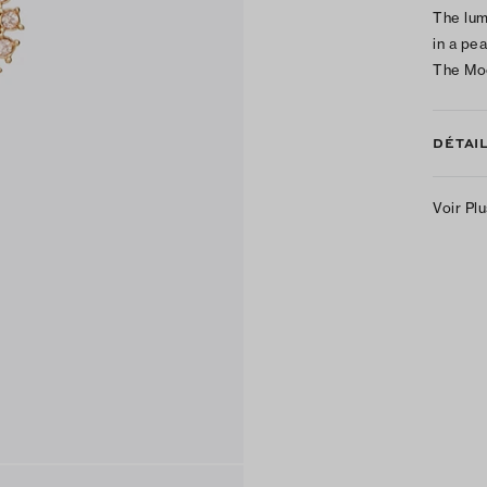
The lum
in a pe
The Moo
DÉTAI
Voir Pl