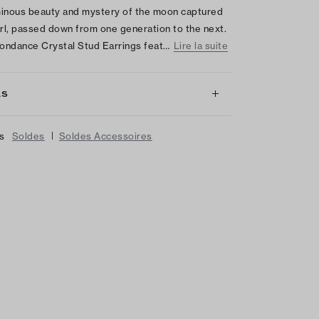
inous beauty and mystery of the moon captured
arl, passed down from one generation to the next.
ndance Crystal Stud Earrings feat…
Lire la suite
LS
|
us
Soldes
Soldes Accessoires