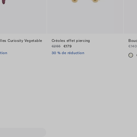
lles Curiosity Vegetable
Créoles effet piercing
Boucl
€255
€179
€140
tion
30 % de réduction