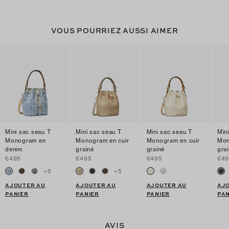
VOUS POURRIEZ AUSSI AIMER
Mini sac seau T
Mini sac seau T
Mini sac seau T
Min
Monogram en
Monogram en cuir
Monogram en cuir
Mon
denim
grainé
grainé
gra
€495
€495
€495
€49
+
5
+
5
AJOUTER AU
AJOUTER AU
AJOUTER AU
AJ
PANIER
PANIER
PANIER
PAN
AVIS