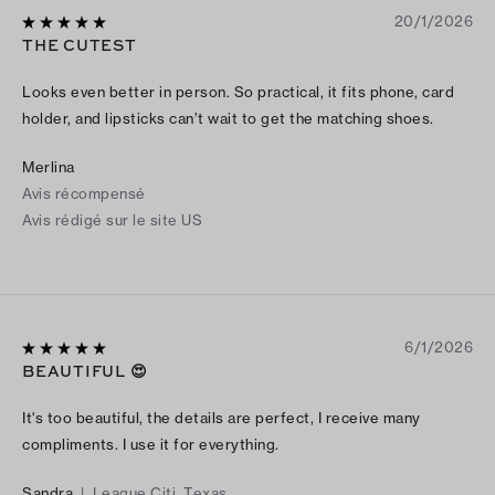
20/1/2026
THE CUTEST
Looks even better in person. So practical, it fits phone, card
holder, and lipsticks can’t wait to get the matching shoes.
Merlina
Avis récompensé
Avis rédigé sur le site US
6/1/2026
BEAUTIFUL 😍
It's too beautiful, the details are perfect, I receive many
compliments. I use it for everything.
Sandra
|
League Citi, Texas