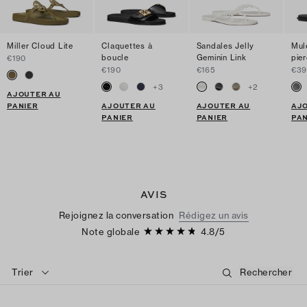
Miller Cloud Lite
Claquettes à
Sandales Jelly
Mul
boucle
Geminin Link
pier
€190
€190
€165
€39
+
3
+
2
AJOUTER AU
PANIER
AJOUTER AU
AJOUTER AU
AJ
PANIER
PANIER
PAN
AVIS
Rejoignez la conversation
Rédigez un avis
Note globale
4.8
/
5
Trier