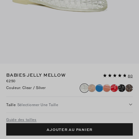
BABIES JELLY MELLOW
80
€250
Couleur
:
Clear / Silver
Taille
Sélectionner Une Taille
Guide des tailles
AJOUTER AU PANIER