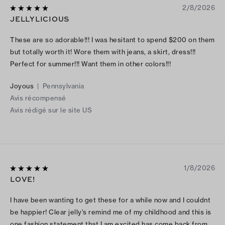
2/8/2026
JELLYLICIOUS
These are so adorable!!! I was hesitant to spend $200 on them
but totally worth it! Wore them with jeans, a skirt, dress!!!
Perfect for summer!!! Want them in other colors!!!
Joyous
|
Pennsylvania
Avis récompensé
Avis rédigé sur le site US
1/8/2026
LOVE!
I have been wanting to get these for a while now and I couldnt
be happier! Clear jelly’s remind me of my childhood and this is
one fashion statement that I am excited has come back from