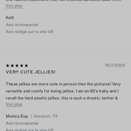
Voir plus
the 80s. They are super comfy and easy to wear with just
about anything .
Kelli
Avis récompensé
Avis rédigé sur le site US
16/7/2026
VERY CUTE JELLIES!
These jellies are more cute in person than the pictures! Very
versatile and comfy for being jellies. I am an 80's baby and I
recall the hard plastic jellies, this is such a drastic, better &
Voir plus
cuter change! I am normally a 7.5 - 8, but I did have to get a
size 7 in these as they run a tab big.
Monica Esp.
|
Houston, TX
Avis récompensé
Avis rédigé sur le site US