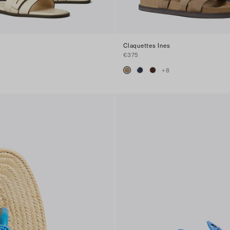
Claquettes Ines
€375
+
8