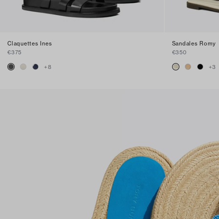
Claquettes Ines
Sandales Romy
€375
€350
+
8
+
3