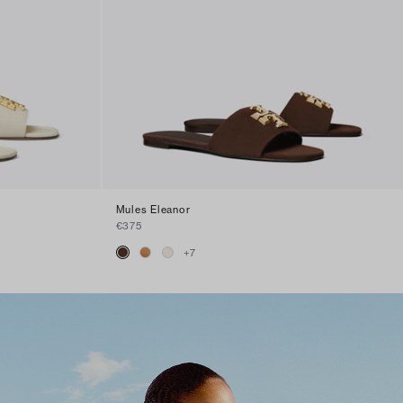
Mules Eleanor
€375
+
7