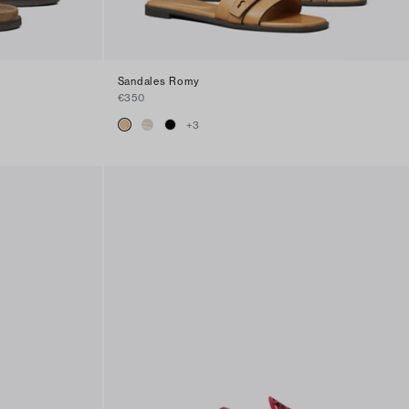
Sandales Romy
€350
+
3