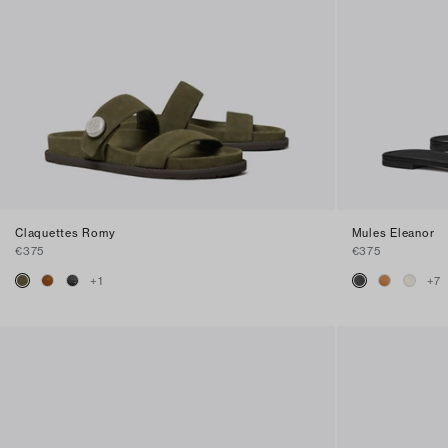
Claquettes Romy
Mules Eleanor
€375
€375
+
1
+
7