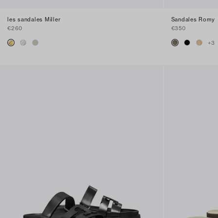
les sandales Miller
Sandales Romy
€260
€350
+
3