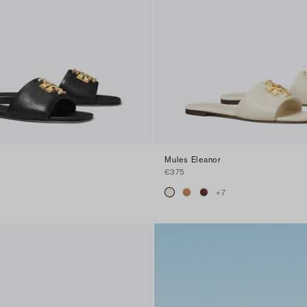
Mules Eleanor
€375
+
7