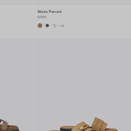
Mules Pierced
€395
+
4