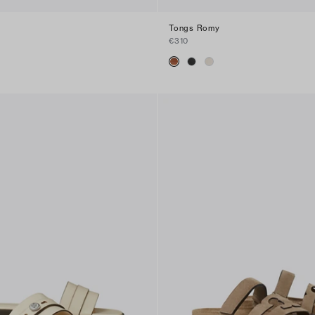
Tongs Romy
€310