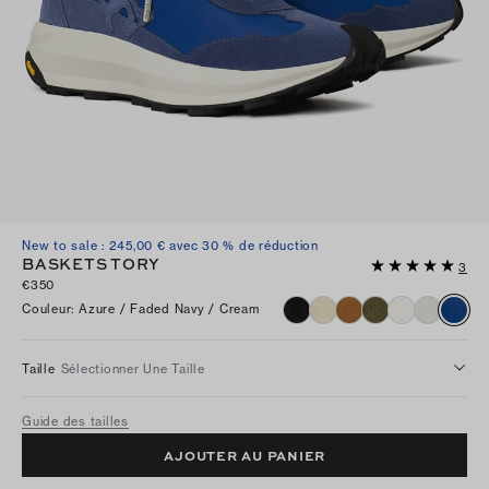
New to sale : 245,00 € avec 30 % de réduction
BASKETS TORY
3
€350
Couleur
:
Azure / Faded Navy / Cream
Taille
Sélectionner Une Taille
Guide des tailles
AJOUTER AU PANIER