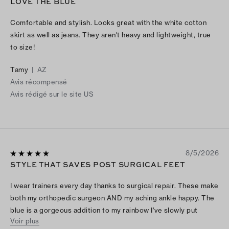
LOVE THE BLUE
Comfortable and stylish. Looks great with the white cotton
skirt as well as jeans. They aren't heavy and lightweight, true
to size!
Tamy
|
AZ
Avis récompensé
Avis rédigé sur le site US
8/5/2026
STYLE THAT SAVES POST SURGICAL FEET
I wear trainers every day thanks to surgical repair. These make
both my orthopedic surgeon AND my aching ankle happy. The
blue is a gorgeous addition to my rainbow I’ve slowly put
Voir plus
together to go with or contrast to my daily wear. Who says you