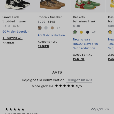
Good Luck
Phoenix Sneaker
Baskets
Bas
Studded Trainer
ballerines Hank
bal
€295
€148
€495
€248
€310
€31
+
5
50 % de réduction
+
2
40 % de réduction
AJOUTER AU
New to sale :
New
AJOUTER AU
PANIER
186,00 € avec 40
186
PANIER
% de réduction
% d
AJOUTER AU
AJ
PANIER
PAN
AVIS
Rejoignez la conversation
Rédigez un avis
Note globale
5
/
5
22/7/2026