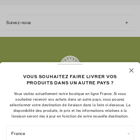
Suivez-nous
Instagram
Facebook
Twitter
Pinterest
Tumblr
VOUS SOUHAITEZ FAIRE LIVRER VOS
YouTube
PRODUITS DANS UN AUTRE PAYS ?
LinkedIn
Vous visitez actuellement notre boutique en ligne France. Si vous
La Fondation Tory Burch renforce le pouvoir
souhaitez recevoir vos achats dans un autre pays, vous pouvez
économique des femmes en aidant les
sélectionner votre destination de livraison dans la liste ci-dessous. La
disponibilité des produits, le prix et les informations relatives à la
entrepreneures à créer des entreprises pérennes
livraison seront mis à jour en fonction de votre nouvelle destination.
France