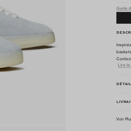
Guide d
DESCR
Inspiré
baskets
Confect
Lire la
DÉTAI
LIVRA
Voir Pl